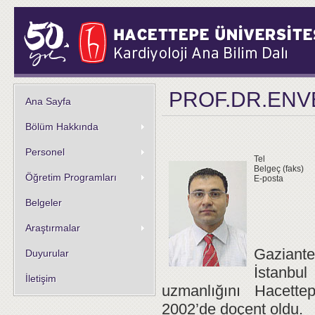
PROF.DR.ENV
Ana Sayfa
Bölüm Hakkında
Personel
Tel
Belgeç (faks)
Öğretim Programları
E-posta
Belgeler
Araştırmalar
Gaziante
Duyurular
İstanbul
İletişim
uzmanlığını Hacettep
2002’de doçent oldu.