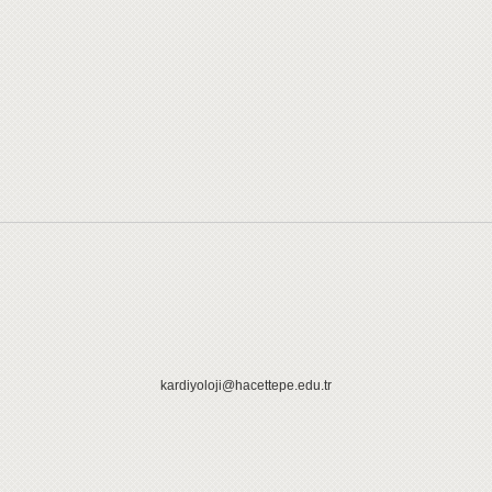
kardiyoloji@hacettepe.edu.tr